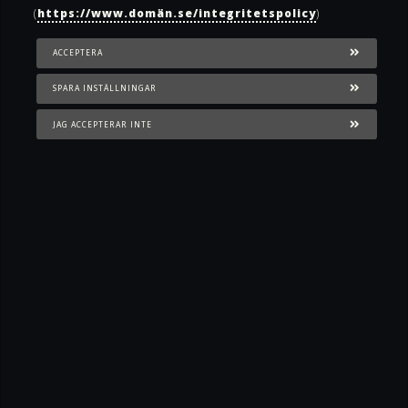
(
https://www.domän.se/integritetspolicy
)
ACCEPTERA
SPARA INSTÄLLNINGAR
JAG ACCEPTERAR INTE