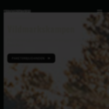
VÄLKOMMEN TILL
Vildmarkskampen
För företag, svensexor, möhippor, vänner och
fiender!
PAKETERBJUDANDEN